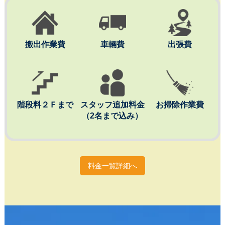
搬出作業費
車輛費
出張費
階段料２Ｆまで
スタッフ追加料金
お掃除作業費
（2名まで込み）
料金一覧詳細へ