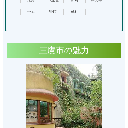
北野
下連雀
新川
深大寺
中原
野崎
牟礼
三鷹市の魅力