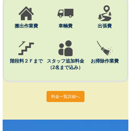
搬出作業費
車輛費
出張費
階段料２Ｆまで
スタッフ追加料金
お掃除作業費
（2名まで込み）
料金一覧詳細へ