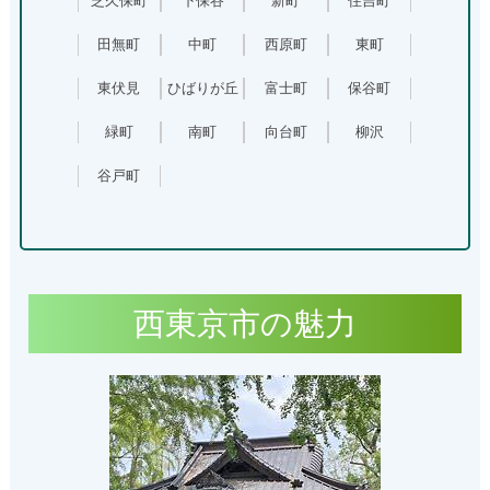
芝久保町
下保谷
新町
住吉町
田無町
中町
西原町
東町
東伏見
ひばりが丘
富士町
保谷町
緑町
南町
向台町
柳沢
谷戸町
西東京市の魅力